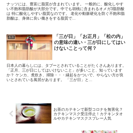
ナッツには、豊富に脂質が含まれています。 一般的に、酸化しやす
い不飽和脂肪酸が大部分です。中でも胡桃に含まれるオメガ3脂肪酸
は 特に酸化しやすい脂質なのです。 老化や動脈硬化を防ぐ不飽和脂
肪酸は、身体に良い働きをする脂質で...
「三が日」「お正月」「松の内」
生活
の意味の違い・三が日にしてはい
けないことって何？
日本人の暮らしには、タブーとされていることがたくさんあります。
「正月、三が日にしてはいけないこと」が多いこと、知っています
か？ ケンカ、煮炊き、掃除・・・縁起をかついで、やらない方が良
いとされている風習があります。 「三が日」と...
お茶のカテキンで新型コロナを無害化？
カテキンマスク受注停止！カテキンタオ
ルやカテキンマスクスプレー人気