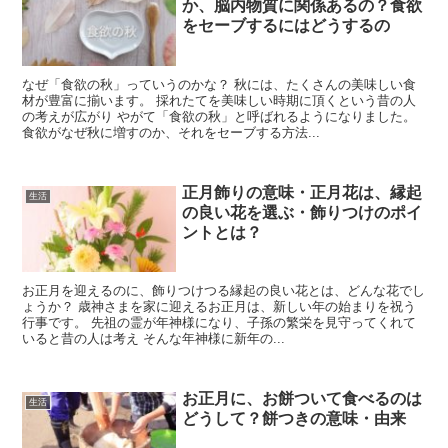
か、脳内物質に関係あるの？食欲
をセーブするにはどうするの
なぜ「食欲の秋」っていうのかな？ 秋には、たくさんの美味しい食
材が豊富に揃います。 採れたてを美味しい時期に頂くという昔の人
の考えが広がり やがて「食欲の秋」と呼ばれるようになりました。
食欲がなぜ秋に増すのか、それをセーブする方法...
正月飾りの意味・正月花は、縁起
生活
の良い花を選ぶ・飾りつけのポイ
ントとは？
お正月を迎えるのに、飾りつけつる縁起の良い花とは、どんな花でし
ょうか？ 歳神さまを家に迎えるお正月は、新しい年の始まりを祝う
行事です。 先祖の霊が年神様になり、子孫の繁栄を見守ってくれて
いると昔の人は考え そんな年神様に新年の...
お正月に、お餅ついて食べるのは
生活
どうして？餅つきの意味・由来