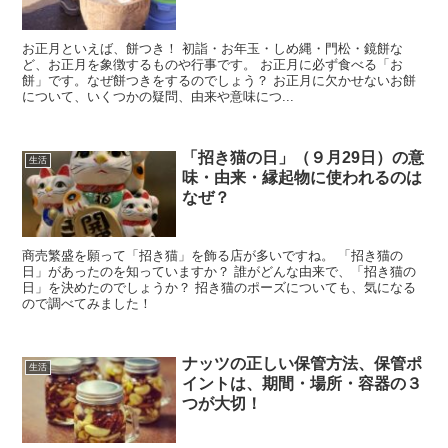
お正月といえば、餅つき！ 初詣・お年玉・しめ縄・門松・鏡餅な
ど、お正月を象徴するものや行事です。 お正月に必ず食べる「お
餅」です。なぜ餅つきをするのでしょう？ お正月に欠かせないお餅
について、いくつかの疑問、由来や意味につ...
「招き猫の日」（９月29日）の意
生活
味・由来・縁起物に使われるのは
なぜ？
商売繁盛を願って「招き猫」を飾る店が多いですね。 「招き猫の
日」があったのを知っていますか？ 誰がどんな由来で、「招き猫の
日」を決めたのでしょうか？ 招き猫のポーズについても、気になる
ので調べてみました！
ナッツの正しい保管方法、保管ポ
生活
イントは、期間・場所・容器の３
つが大切！