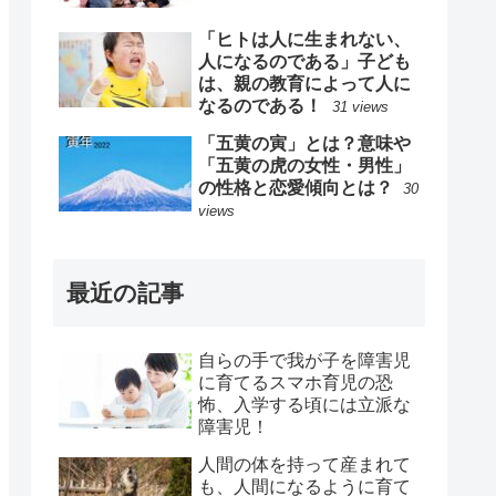
「ヒトは人に生まれない、
人になるのである」子ども
は、親の教育によって人に
なるのである！
31 views
「五黄の寅」とは？意味や
「五黄の虎の女性・男性」
の性格と恋愛傾向とは？
30
views
最近の記事
自らの手で我が子を障害児
に育てるスマホ育児の恐
怖、入学する頃には立派な
障害児！
人間の体を持って産まれて
も、人間になるように育て