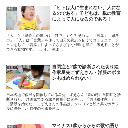
「ヒトは人に生まれない、人にな
子育て
るのである」子どもは、親の教育
によって人になるのである！
「人」と「動物」の違いは、何でしょう？ それは、「言葉」「思考
力」 「人」は「言葉」を使って自分の意志を伝えてコミュニケーシ
ョンをして 「言葉」によってさまざまな情報を得て、考えることが
できる動物です。 しかし、生ま...
自閉症と2歳で診断された切り絵
子育て
作家星先こずえさん・洋服のボタ
ンもはめられない！
日本各地で個展を開催している星先こずえさん 2歳の時に自閉症と診
断された。 洋画家である城戸佐和子に師事し、「切り絵作家」とし
て活動を始めた。 こずえさんの作品は、クレヨンと絵の具でカラフ
ルに彩色した 自作の和紙を使...
マイナス1歳からからの歌や語り
子育て