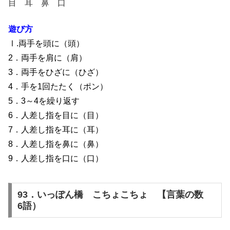
目 耳 鼻 口
遊び方
Ⅰ.両手を頭に（頭）
2．両手を肩に（肩）
3．両手をひざに（ひざ）
4．手を1回たたく（ポン）
5．3～4を繰り返す
6．人差し指を目に（目）
7．人差し指を耳に（耳）
8．人差し指を鼻に（鼻）
9．人差し指を口に（口）
93．いっぽん橋 こちょこちょ 【言葉の数
6語）