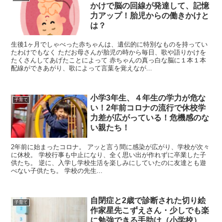
かけで脳の回線が発達して、記憶
力アップ！胎児からの働きかけと
は？
生後1ヶ月でしゃべった赤ちゃんは、遺伝的に特別なものを持ってい
たわけでもなく ただお母さんが胎児の時から毎日、歌や語りかけを
たくさんしてあげたことによって 赤ちゃんの真っ白な脳に１本１本
配線ができあがり、歌によって言葉を覚えなが...
小学3年生、４年生の学力が危な
子育て
い！2年前コロナの流行で休校学
力差が広がっている！危機感のな
い親たち！
2年前に始まったコロナ。 アッと言う間に感染が広がり、学校が次々
に休校。 学校行事も中止になり、全く思い出が作れずに卒業した子
供たち。 逆に、入学し学校生活を楽しみにしていたのに友達とも遊
べない子供たち。 学校の先生...
自閉症と2歳で診断された切り絵
子育て
作家星先こずえさん・少しでも楽
に勉強できる手助け（小学校）