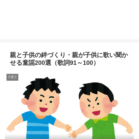
親と子供の絆づくり・親が子供に歌い聞か
せる童謡200選（歌詞91～100）
子育て