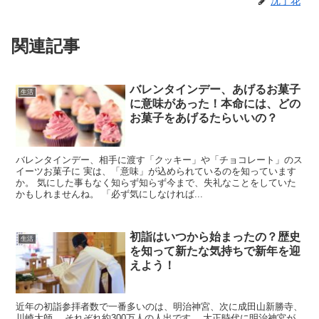
沈丁花
関連記事
バレンタインデー、あげるお菓子
生活
に意味があった！本命には、どの
お菓子をあげるたらいいの？
バレンタインデー、相手に渡す「クッキー」や「チョコレート」のス
イーツお菓子に 実は、「意味」が込められているのを知っています
か。 気にした事もなく知らず知らず今まで、失礼なことをしていた
かもしれませんね。 「必ず気にしなければ...
初詣はいつから始まったの？歴史
生活
を知って新たな気持ちで新年を迎
えよう！
近年の初詣参拝者数で一番多いのは、明治神宮、次に成田山新勝寺、
川崎大師。 それぞれ約300万人の人出です。 大正時代に明治神宮が