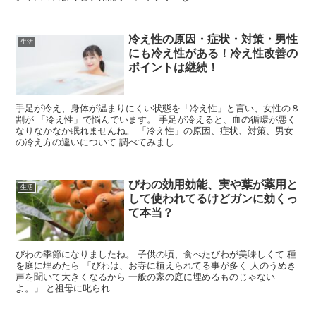
冷え性の原因・症状・対策・男性
生活
にも冷え性がある！冷え性改善の
ポイントは継続！
手足が冷え、身体が温まりにくい状態を「冷え性」と言い、女性の８
割が 「冷え性」で悩んでいます。 手足が冷えると、血の循環が悪く
なりなかなか眠れませんね。 「冷え性」の原因、症状、対策、男女
の冷え方の違いについて 調べてみまし...
びわの効用効能、実や葉が薬用と
生活
して使われてるけどガンに効くっ
て本当？
びわの季節になりましたね。 子供の頃、食べたびわが美味しくて 種
を庭に埋めたら 「びわは、お寺に植えられてる事が多く 人のうめき
声を聞いて大きくなるから 一般の家の庭に埋めるものじゃない
よ。」 と祖母に叱られ...