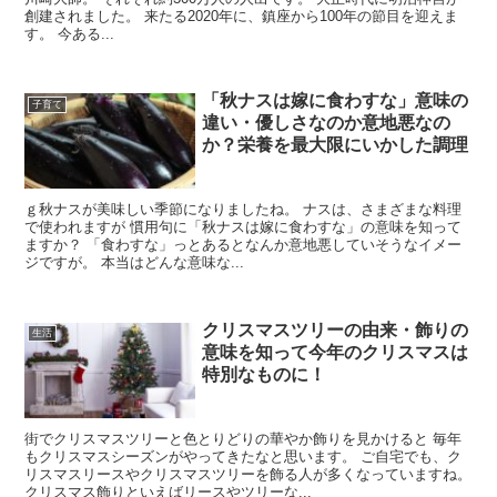
創建されました。 来たる2020年に、鎮座から100年の節目を迎えま
す。 今ある...
「秋ナスは嫁に食わすな」意味の
子育て
違い・優しさなのか意地悪なの
か？栄養を最大限にいかした調理
ｇ秋ナスが美味しい季節になりましたね。 ナスは、さまざまな料理
で使われますが 慣用句に「秋ナスは嫁に食わすな」の意味を知って
ますか？ 「食わすな」っとあるとなんか意地悪していそうなイメー
ジですが。 本当はどんな意味な...
クリスマスツリーの由来・飾りの
生活
意味を知って今年のクリスマスは
特別なものに！
街でクリスマスツリーと色とりどりの華やか飾りを見かけると 毎年
もクリスマスシーズンがやってきたなと思います。 ご自宅でも、ク
リスマスリースやクリスマスツリーを飾る人が多くなっていますね。
クリスマス飾りといえばリースやツリーな...