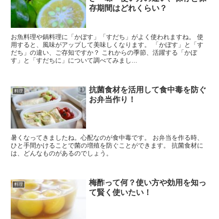
存期間はどれくらい？
お魚料理や鍋料理に「かぼす」「すだち」がよく使われますね。 使
用すると、風味がアップして美味しくなります。 「かぼす」と「す
だち」の違い、ご存知ですか？ これからの季節、活躍する「かぼ
す」と「すだちに」について調べてみまし...
抗菌食材を活用して食中毒を防ぐ
料理
お弁当作り！
暑くなってきましたね。心配なのが食中毒です。 お弁当を作る時、
ひと手間かけることで菌の増殖を防ぐことができます。 抗菌食材に
は、どんなものがあるのでしょう。
梅酢って何？使い方や効用を知っ
料理
て賢く使いたい！