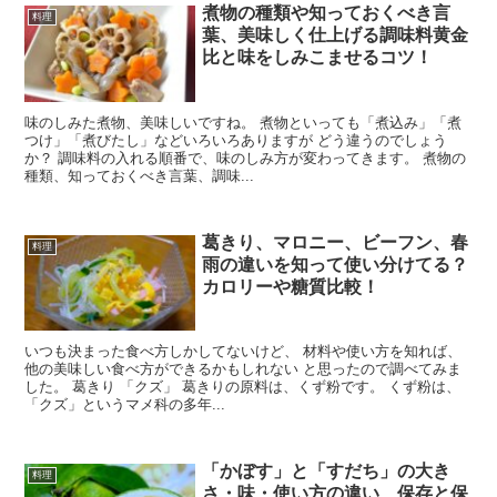
煮物の種類や知っておくべき言
料理
葉、美味しく仕上げる調味料黄金
比と味をしみこませるコツ！
味のしみた煮物、美味しいですね。 煮物といっても「煮込み」「煮
つけ」「煮びたし」などいろいろありますが どう違うのでしょう
か？ 調味料の入れる順番で、味のしみ方が変わってきます。 煮物の
種類、知っておくべき言葉、調味...
葛きり、マロニー、ビーフン、春
料理
雨の違いを知って使い分けてる？
カロリーや糖質比較！
いつも決まった食べ方しかしてないけど、 材料や使い方を知れば、
他の美味しい食べ方ができるかもしれない と思ったので調べてみま
した。 葛きり 「クズ」 葛きりの原料は、くず粉です。 くず粉は、
「クズ」というマメ科の多年...
「かぼす」と「すだち」の大き
料理
さ・味・使い方の違い、保存と保