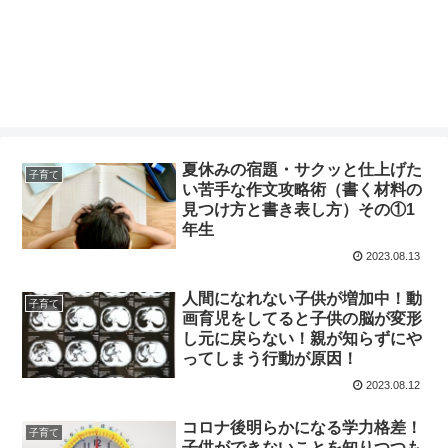
夏休みの宿題・サクッと仕上げた
子育て
い苦手な作文攻略術（書く材料の
見つけ方と書き表し方）その①1
年生
2023.08.13
人間になれない子供が増加中！動
子育て
画育児をしてると子供の脳が変形
し元に戻らない！親が知らずにや
ってしまう行動が原因！
2023.08.12
コロナ後明らかになる学力格差！
子育て
子供ができないことを知りつつも